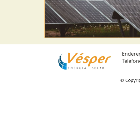
Endere
Telefon
© Copyrig